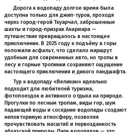
      Дорога к водопаду долгое время была 
доступна только для джип-туров, проходя 
через город-герой Ткуарчал, заброшенные 
шахты и город-призрак Акармара — 
путешествие превращалось в настоящее 
приключение. В 2025 году к подъёму в горы 
положили асфальт, что сделало маршрут 
удобным для современных авто, но тропы в 
лесу и горные тропинки сохраняют ощущение 
настоящего приключения и дикого ландшафта.
      Тур к водопаду «Великан» идеально 
подходит для любителей туризма, 
фотопоездок и активного отдыха на природе. 
Прогулки по лесным тропам, виды гор, шум 
падающей воды и соседние водопады создают 
неповторимую атмосферу, позволяя 
прочувствовать масштаб и первозданность 
абхазской природы. Парк водопадов — это 